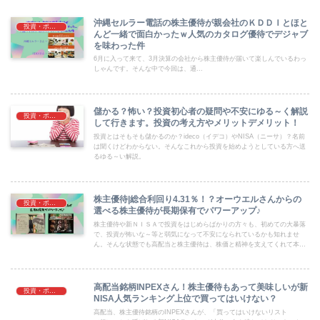
沖縄セルラー電話の株主優待が親会社のＫＤＤＩとほと
投資・ポイ活
んど一緒で面白かったｗ人気のカタログ優待でデジャブ
を味わった件
6月に入って来て、3月決算の会社から株主優待が届いて楽しんでいるわっ
しゃんです。そんな中で今回は、通...
儲かる？怖い？投資初心者の疑問や不安にゆる～く解説
投資・ポイ活
して行きます。投資の考え方やメリットデメリット！
投資とはそもそも儲かるのか？ideco（イデコ）やNISA（ニーサ）？名前
は聞くけどわからない。そんなこれから投資を始めようとしている方へ送
るゆる～い解説。
株主優待|総合利回り4.31％！？オーウエルさんからの
投資・ポイ活
選べる株主優待が長期保有でパワーアップ♪
株主優待や新ＮＩＳＡで投資をはじめらばかりの方々も、初めての大暴落
で、投資が怖いな～等と弱気になって不安になられているかも知れませ
ん。そんな状態でも高配当と株主優待は、株価と精神を支えてくれて本当
に良いものですので、改めて心の支えや投資の面白さを知って頂ければ幸
いです。
高配当銘柄INPEXさん！株主優待もあって美味しいが新
投資・ポイ活
NISA人気ランキング上位で買ってはいけない？
高配当、株主優待銘柄のINPEXさんが、「買ってはいけないリスト