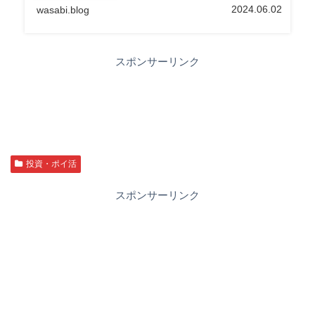
さん、ひろゆきさん等様々な有名人になりすましてま
2024.06.02
wasabi.blog
す）もよく見かけるので、皆さんに注意と投資詐欺に
ついて注意喚起できればなと思い記事にしていきたい
と思います。
スポンサーリンク
投資・ポイ活
スポンサーリンク