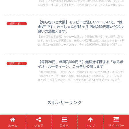
（笑）」とも呼ばれる新NISAランキング上位に名を連ねており、わっしゃ
ん自身今一度見直して見ました。これか買おうと思っている方や新NISAラ
ンキングで心配な方等もおられると思いますので、いつも通りゆる～く解
説して行きたいと思います。
【知らないと大損】モッピーは怪しい？→いいえ、“錬
投資・ポイ活
金術”です。わっしゃんが15ヶ月で64,060円稼いだズル
賢い方法教えます。
【ポイ活初心者必見】モッピーは怪しい？安全に稼げる？その疑問に答え
ます。わっしゃんが実践した、無理なく6万円以上稼いだ方法をゆる～く解
説。限定の友達紹介コード入力で、今すぐ2,000円分の軍資金をGETして
賢くスタートしよう。
【毎日20円、年間7,300円？】無理せず貯まる「ゆるポ
投資・ポイ活
イ活」ルーティーン、こっそり公開します
「ポイ活は面倒」「貯まらない」と諦めていませんか？毎日たった10分の
「ゆるポイ活」で、年間7,300円相当を無理なく貯めるルーティーンを公
開！Vくじやトリマなど、ゲーム感覚で楽しめるおすすめアプリを紹介。
隙間時間を活用して、ストレスフリーにお小遣いを稼ぐ秘訣を伝授しま
す。
スポンサーリンク
ホーム
シェア
目次へ
トップ
サイドバー