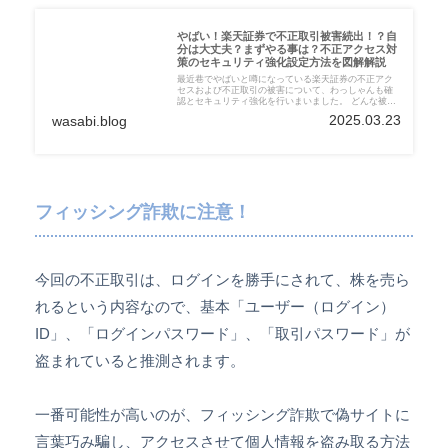
やばい！楽天証券で不正取引被害続出！？自
分は大丈夫？まずやる事は？不正アクセス対
策のセキュリティ強化設定方法を図解解説
最近巷でやばいと噂になっている楽天証券の不正アク
セスおよび不正取引の被害について、わっしゃんも確
認とセキュリティ強化を行いまいました。 どんな被害
に合うのか？確認するべきところは？セキュリティ強
2025.03.23
wasabi.blog
化はどうしたらいいか？等々迷っておられる方へ、い
つも通り注意点や対処や対策をいるも通りゆる～く解
説して行きたいと思います。
フィッシング詐欺に注意！
今回の不正取引は、ログインを勝手にされて、株を売ら
れるという内容なので、基本「ユーザー（ログイン）
ID」、「ログインパスワード」、「取引パスワード」が
盗まれていると推測されます。
一番可能性が高いのが、フィッシング詐欺で偽サイトに
言葉巧み騙し、アクセスさせて個人情報を盗み取る方法