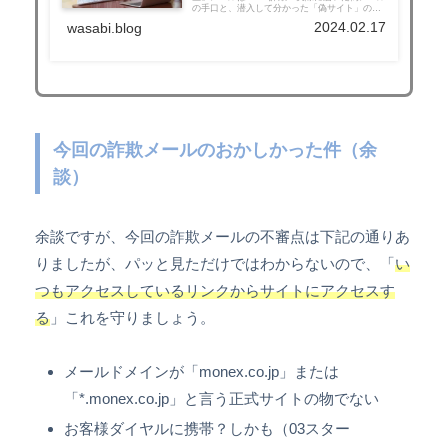
の手口と、潜入して分かった「偽サイト」の正
体を徹底公開。おかしな日本語「続け」の見分
2024.02.17
wasabi.blog
け方や、万が一入力してしまった時の最速対処
法、ウイルスバスターでの自衛術を解説。あな
たの大切なお金を守るために必読です！
今回の詐欺メールのおかしかった件（余
談）
余談ですが、今回の詐欺メールの不審点は下記の通りあ
りましたが、パッと見ただけではわからないので、「
い
つもアクセスしているリンクからサイトにアクセスす
る
」これを守りましょう。
メールドメインが「monex.co.jp」または
「*.monex.co.jp」と言う正式サイトの物でない
お客様ダイヤルに携帯？しかも（03スター