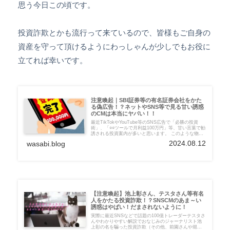
思う今日この頃です。
投資詐欺とかも流行って来ているので、皆様もご自身の
資産を守って頂けるようにわっしゃんが少しでもお役に
立てれば幸いです。
注意喚起｜SBI証券等の有名証券会社をかた
る偽広告！？ネットやSNS等で見る甘い誘惑
のCMは本当にヤバい！！
最近TikTokやYouTube等のSNS広告で「必勝の投資
術」、「○○ツールで月利益100万円」等、甘い言葉で勧
誘される投資案内が多いと思います。 このような物は
概ね悪質な投資ツール販売や詐欺サイト！ひどい物で
2024.08.12
wasabi.blog
は、有名証券会社のSBI証券や松井証券等を騙っている
（似たロゴを使った感じ）ものもあるので、本当に注
意してください。
【注意喚起】池上彰さん、テスタさん等有名
人をかたる投資詐欺！？SNSCMのあま～い
誘惑はやばい！だまされないように！
実際に最近SNSなどで話題の100億トレーダーテスタさ
んやわかりやすい解説でおなじみのジャーナリスト池
上彰の名を騙った投資詐欺（その他、前園さんや堀江