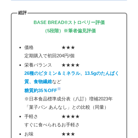
総評
BASE BREAD®
ストロベリー評価
（5段階）※筆者偏見評価
価格 ★★★
定期購入で初回204円/個
栄養バランス ★★★★
26種のビタミン＆ミネラル
、13.5gの
たんぱく
質
、
食物繊維
など
※
糖質約35％OFF
※日本食品標準成分表（八訂）増補2023年
「菓子パン あんなし」との比較（同量）
手軽さ ★★★★
すぐに食べられるお手軽さ
お味 ★★★