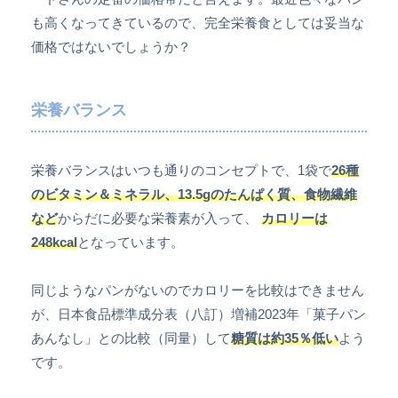
も高くなってきているので、完全栄養食としては妥当な
価格ではないでしょうか？
栄養バランス
栄養バランスはいつも通りのコンセプトで、1袋で
26種
のビタミン＆ミネラル
、13.5g
のたんぱく質
、
食物繊維
など
からだに必要な栄養素が入って、
カロリーは
248kcal
となっています。
同じようなパンがないのでカロリーを比較はできません
が、日本食品標準成分表（八訂）増補2023年「菓子パン
あんなし」との比較（同量）して
糖質は約35％低い
よう
です。