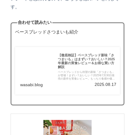
す。
合わせて読みたい
ベースブレッドさつまいも紹介
【徹底検証】ベースブレッド新味「さ
つまいも」はまずい？おいしい？2025
年最新の実食レビュー＆お得な買い方
解説
ベースブレッドから待望の新味「さつまいも」
が登場！まずい？おいしい？2025年7月30日発
売の新作を実食レビュー。もっちり食感や価
格、ダイエット効果、SNSの口コミを徹底検証
2025.08.17
wasabi.blog
します。公式サイトで継続コース初回が2,000円
オフになるお得な紹介コードも掲載中。ベース
フードをお得に試したい方は必見です！