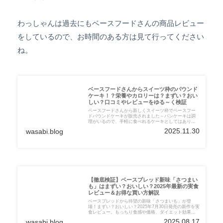
わっしゃんは過去にもベースフードさんの商品レビュー
をしているので、お時間のある方は見て行ってください
ね。
ベースフードさんからスイーツ枠のパウンド
ケーキ！？栄養やカロリーは？まずい？おい
しい？口コミやレビューをゆる～く検証
ベースフードさんから新しくスイーツ枠でベースフー
ドパウンドケーキが販売されました～パンケーキは調
理がいるので、手軽に食べれるケーキとしてはありが
たいです。SNSではおいしい、まずい等の意見もある
2025.11.30
wasabi.blog
ので、今回もわっしゃんがお得情報と共に自分で食べ
たレビューと口コミなどを集めて皆様にゆる～く解説
して行きたいと思います。
【徹底検証】ベースブレッド新味「さつまい
も」はまずい？おいしい？2025年最新の実食
レビュー＆お得な買い方解説
ベースブレッドから待望の新味「さつまいも」が登
場！まずい？おいしい？2025年7月30日発売の新作を実
食レビュー。もっちり食感や価格、ダイエット効果、
SNSの口コミを徹底検証します。公式サイトで継続コ
2025.08.17
wasabi.blog
ース初回が2,000円オフになるお得な紹介コードも掲載