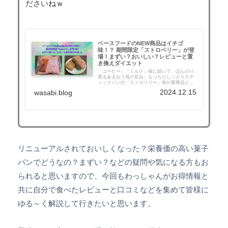
ださいねｗ
ベースフードのNEW商品はイチゴ
味！？ 期間限定「ストロベリー」が登
場！まずい？おいしい？レビューと置
き換えダイエット
「コーヒー」「ミルク」味に続いて、ほんのり
香るあまおう苺の甘み、もっちりしっとりステ
ィックパンの「ストロベリー」味が新商品とし
て、販売開始されました～ベースフードさんの
2024.12.15
wasabi.blog
新しい商品に興味があるけど、どこで買えばい
いの？お味はどうなの？等知りたい方へお得情
報も含めいつも通りゆる～くレビュー解説して
行きたいと思います
リニューアルされておいしくなった？栄養価の高い菓子
パンでどうなの？まずい？などの疑問や気になる方もお
られると思いますので、今回もわっしゃんがお得情報と
共に自分で食べたレビューと口コミなどを集めて皆様に
ゆる～く解説して行きたいと思います。