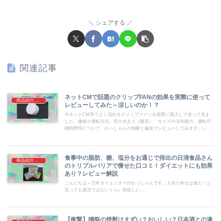
シェアする
関連記事
ネットCMで話題のクリップFANの効果を実際に使って
商品紹介（PR）
レビューしてみた～涼しいのか！？
今ネットCM等でよく流れるクリップファンを実際に購入して使って見ま
した。価格や運転方法、音の大きさ（騒音）、サイズや冷却能力、運転可
能時間等について、わっしゃんの独断と偏見でレビューしてみます。いつ
も通りゆる～い解説となってますがよろしくお願いします。
食事中の脂肪、糖、塩分をお通じで排出の日清食品さん
商品紹介（PR）
のトリプルバリアで痩せた口コミ！ダイエットにも効果
あり？レビュー解説
こんにちは～万年ダイエッターのわっしゃんです。人生の幸せは食だ！と
言っても過言ではないくらい美味しい...
【衝撃】獺祭の焼酎はまずい？おいしい？日本酒との違