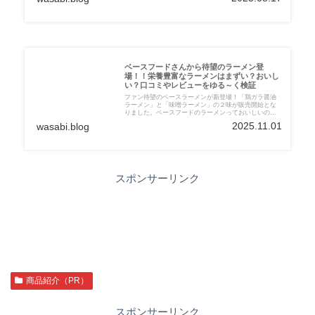
中。ベースフードをお得に試したい方は必見です！
ベースフードさんから待望のラーメン登
場！！栄養豊富なラーメンはまずい？おいし
い？口コミやレビューをゆる～く検証
ファン待望のベースラーメンが新登場！「鶏ガラ醤油
ラーメン」と「味噌ラーメン」の２味が販売開始とな
りました。ベースフードのラーメンっておいしいの？
昔焼きそばまずいとあったけど大丈夫？本当においし
2025.11.01
wasabi.blog
くて栄養素取れるの？等、色々なご意見があると思い
ますので、今回も実際に食べてゆる～くレビュー解説
して行きたいと思います。
スポンサーリンク
商品紹介（PR）
スポンサーリンク