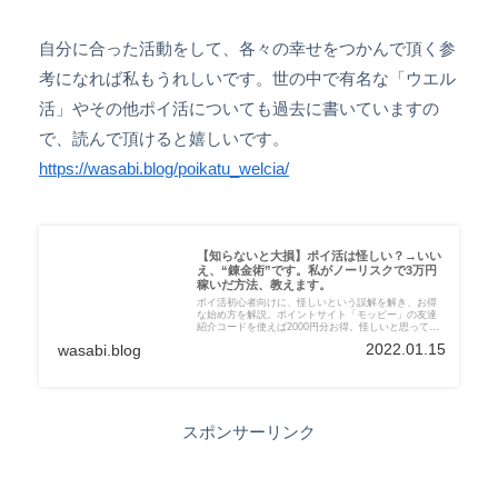
自分に合った活動をして、各々の幸せをつかんで頂く参
考になれば私もうれしいです。世の中で有名な「ウエル
活」やその他ポイ活についても過去に書いていますの
で、読んで頂けると嬉しいです。
https://wasabi.blog/poikatu_welcia/
【知らないと大損】ポイ活は怪しい？→いい
え、“錬金術”です。私がノーリスクで3万円
稼いだ方法、教えます。
ポイ活初心者向けに、怪しいという誤解を解き、お得
な始め方を解説。ポイントサイト「モッピー」の友達
紹介コードを使えば2000円分お得。怪しいと思ってい
る初心者向けに、安全な始め方と稼ぎ方のコツを解
2022.01.15
wasabi.blog
説。クレジットカード作成やネットショッピングで効
率よく稼ぐ方法と注意点をいつも通りゆる～く紹介し
ます。
スポンサーリンク