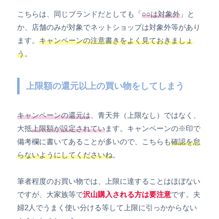
こちらは、同じブランドだとしても「
○○は対象外
」と
か、店舗のみが対象でネットショップは対象外等があり
ます。
キャンペーンの注意書きをよく見ておきましょ
う
。
上限額の還元以上の買い物をしてしまう
キャンペーンの還元は
、青天井（上限なし）ではなく、
大抵
上限額が設定されてい
ます。キャンペーンの※印で
備考欄に書いてあることが多いので、こちらも
確認を怠
らないようにしてくださいね
。
筆者程度のお買い物では、上限に達することはほぼない
ですが、大家族等で
沢山購入される方は要注意
です。夫
婦2人でうまく使い分ける等して上限に引っかからない